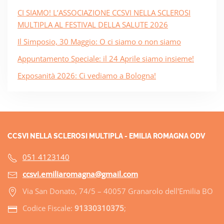
CI SIAMO! L’ASSOCIAZIONE CCSVI NELLA SCLEROSI
MULTIPLA AL FESTIVAL DELLA SALUTE 2026
Il Simposio, 30 Maggio: O ci siamo o non siamo
Appuntamento Speciale: il 24 Aprile siamo insieme!
Exposanità 2026: Ci vediamo a Bologna!
CCSVI NELLA SCLEROSI MULTIPLA - EMILIA ROMAGNA ODV
051 4123140
ccsvi.emiliaromagna@gmail.com
Via San Donato, 74/5 – 40057 Granarolo dell'Emilia BO
Codice Fiscale:
91330310375
;