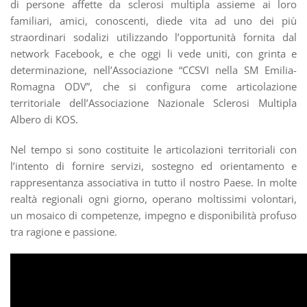
di persone affette da sclerosi multipla assieme ai loro
familiari, amici, conoscenti, diede vita ad uno dei più
straordinari sodalizi utilizzando l’opportunità fornita dal
network Facebook, e che oggi li vede uniti, con grinta e
determinazione, nell’Associazione “CCSVI nella SM Emilia-
Romagna ODV”, che si configura come articolazione
territoriale dell’Associazione Nazionale Sclerosi Multipla
Albero di KOS.
Nel tempo si sono costituite le articolazioni territoriali con
l’intento di fornire servizi, sostegno ed orientamento e
rappresentanza associativa in tutto il nostro Paese. In molte
realtà regionali ogni giorno, operano moltissimi volontari,
un mosaico di competenze, impegno e disponibilità profuso
tra ragione e passione.