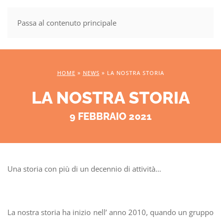
Passa al contenuto principale
MENU
HOME
»
NEWS
»
LA NOSTRA STORIA
LA NOSTRA STORIA
9 FEBBRAIO 2021
Una storia con più di un decennio di attività…
La nostra storia ha inizio nell’ anno 2010, quando un gruppo