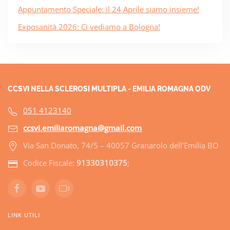
Appuntamento Speciale: il 24 Aprile siamo insieme!
Exposanità 2026: Ci vediamo a Bologna!
CCSVI NELLA SCLEROSI MULTIPLA - EMILIA ROMAGNA ODV
051 4123140
ccsvi.emiliaromagna@gmail.com
Via San Donato, 74/5 – 40057 Granarolo dell'Emilia BO
Codice Fiscale:
91330310375
;
LINK UTILI