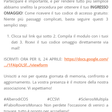
Partecipare è importante, e per rendere tutto più semplice
abbiamo snellito la procedura per ottenere il tuo
INGRESSO
OMAGGIO
! Come ricevere il tuo codice di accesso gratuito:
Niente più passaggi complicati, basta seguire questi 3
semplici step:
Clicca sul link qui sotto 2. Compila il modulo con i tuoi
dati 3. Ricevi il tuo codice omaggio direttamente via
mail!
ISCRIVITI ORA PER IL 24 APRILE:
https://docs.google.com/
…/1FAIpQLSf…/viewform
Unisciti a noi per questa giornata di memoria, confronto e
aggiornamento. La vostra presenza è il motore della nostra
associazione. Vi aspettiamo!
#AlberodiCOS #CCSVI #SclerosiMultipla
#FabioRoversiMonaco Non perdete l’occasione di venirci a
trovare, tutto è pronto per accogliervi!