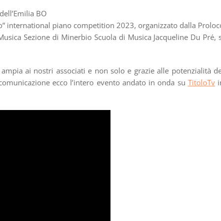
dell’Emilia BO
bio” international piano competition 2023, organizzato dalla Proloc
Musica Sezione di Minerbio Scuola di Musica Jacqueline Du Pré, s
 ampia ai nostri associati e non solo e grazie alle potenzialità de
a comunicazione ecco l’intero evento andato in onda su
TitoloTv
i