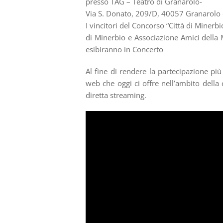
presso TAG – Teatro di Granarolo-
Via S. Donato, 209/D, 40057 Granarolo 
I vincitori del Concorso “Città di Miner
di Minerbio e Associazione Amici della 
esibiranno in Concerto
Al fine di rendere la partecipazione più
web che oggi ci offre nell’ambito dell
diretta streaming.