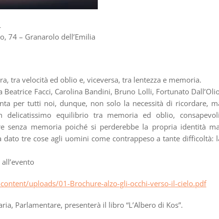
L
o, 74 – Granarolo dell’Emilia
, tra velocità ed oblio e, viceversa, tra lentezza e memoria.
Beatrice Facci, Carolina Bandini, Bruno Lolli, Fortunato Dall’Olio
ta per tutti noi, dunque, non solo la necessità di ricordare, m
n delicatissimo equilibrio tra memoria ed oblio, consapevoli
ere senza memoria poiché si perderebbe la propria identità ma
 dato tre cose agli uomini come contrappeso a tante difficoltà: l
 all’evento
ontent/uploads/01-Brochure-alzo-gli-occhi-verso-il-cielo.pdf
ia, Parlamentare, presenterà il libro “L’Albero di Kos”.