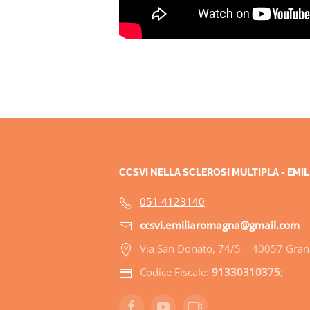
CCSVI NELLA SCLEROSI MULTIPLA - EM
051 4123140
ccsvi.emiliaromagna@gmail.com
Via San Donato, 74/5 – 40057 Grana
Codice Fiscale:
91330310375
;