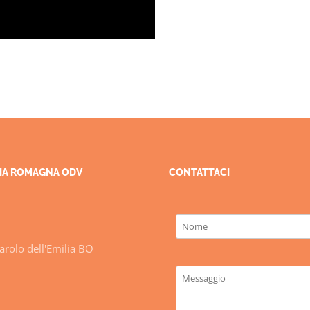
ILIA ROMAGNA ODV
CONTATTACI
rolo dell'Emilia BO