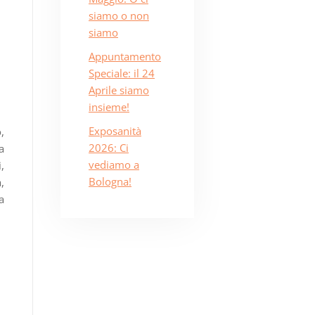
siamo o non
siamo
Appuntamento
Speciale: il 24
Aprile siamo
insieme!
Exposanità
,
2026: Ci
a
vediamo a
,
Bologna!
,
a