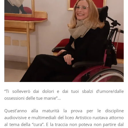
“Ti solleverò dai dolori e dai tuoi sbalzi d’umore/dalle
ossessioni delle tue manie”…
Quest’anno alla maturità la prova per le discipline
audiovisive e multimediali del liceo Artistico ruotava attorno
al tema della “cura”. E la traccia non poteva non partire dal