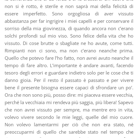
non si è rotto, è sterile e non saprà mai della felicità di
essere imperfetto. Sono orgogliosa di aver vissuto
abbastanza per far ingrigire i miei capelli e per conservare il
sorriso della mia giovinezza, di quando ancora non c’erano
solchi profondi sul mio viso. Sono felice della vita che ho
vissuto. Di cose brutte o sbagliate ne ho avute, come tutti.
Rimpianti non ci sono, ma non c’erano neanche prima.
Quello che potevo fare l’ho fatto, non avrei avuto neanche il
tempo di fare altro. L’importante è andare avanti, facendo
tesoro degli errori e guardare indietro solo per le cose che ti
danno gioia. Per il resto il passato è passato e per vivere
bene il presente bisogna essere capaci di sfrondare un po’.
Ora che non sono più, posso dire: mi piaceva essere vecchia,
perché la vecchiaia mi rendeva più saggia, più libera! Sapevo
che non avrei vissuto per sempre, ma mentre ero in vita,
volevo vivere secondo le mie leggi, quelle del mio cuore.
Non volevo lamentarmi per ciò che non era stato, né
preoccuparmi di quello che sarebbe stato nel tempo che