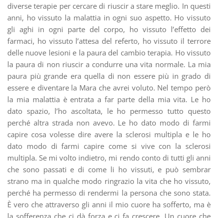
diverse terapie per cercare di riuscir a stare meglio. In questi
anni, ho vissuto la malattia in ogni suo aspetto. Ho vissuto
gli aghi in ogni parte del corpo, ho vissuto l’effetto dei
farmaci, ho vissuto l’attesa del referto, ho vissuto il terrore
delle nuove lesioni e la paura del cambio terapia. Ho vissuto
la paura di non riuscir a condurre una vita normale. La mia
paura più grande era quella di non essere più in grado di
essere e diventare la Mara che avrei voluto. Nel tempo però
la mia malattia è entrata a far parte della mia vita. Le ho
dato spazio, l’ho ascoltata, le ho permesso tutto questo
perché altra strada non avevo. Le ho dato modo di farmi
capire cosa volesse dire avere la sclerosi multipla e le ho
dato modo di farmi capire come si vive con la sclerosi
multipla. Se mi volto indietro, mi rendo conto di tutti gli anni
che sono passati e di come li ho vissuti, e può sembrar
strano ma in qualche modo ringrazio la vita che ho vissuto,
perché ha permesso di rendermi la persona che sono stata.
È vero che attraverso gli anni il mio cuore ha sofferto, ma è
la sofferenza che ci dà forza e ci fa crescere. Un cuore che