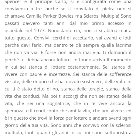
Spencer e il principe Carlo, si è configurata come una
convivenza a tre, anche se il convitato di pietra non si
chiamava Camilla Parker Bowles ma Sclerosi Multipla! Sono
passati davvero tanti anni dal mio primo accesso in
ospedale nel 1977. Nonostante ciò, non ci si abitua mai a
tutto questo. Convivi, cerchi di accettarlo, vai avanti e lotti
perché devi farlo, ma dentro te c’è sempre quella lacrima
che non va via. E forse non andrà mai via. Ti domandi il
perché tu debba ancora lottare, in fondo arriva il momento
in cui sei stanca di lottare costantemente. Sei stanca di
vivere con paure e incertezze. Sei stanca delle sofferenze
vissute, delle rinunce che hai dovuto sostenere, delle volte in
cui ti è stato detto di no, stanca delle terapie, stanca della
vita che conduci. Ma poi ti accorgi che non sei stanca della
vita, che sei una sognatrice, che in te vive ancora la
speranza, e ti rendi conto che ami la vita, che ami vivere, ed
è in questo che trovi la forza per lottare e andare avanti ogni
giorno della tua vita. Sono anni che convivo con la sclerosi
multipla, tanti quanti gli anni in cui mi sono sottoposta a