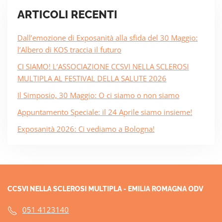
ARTICOLI RECENTI
Dall’emozione di Exposanità alla sfida del 30 Maggio:
l’Albero di KOS traccia il futuro
CI SIAMO! L’ASSOCIAZIONE CCSVI NELLA SCLEROSI
MULTIPLA AL FESTIVAL DELLA SALUTE 2026
Il Simposio, 30 Maggio: O ci siamo o non siamo
Appuntamento Speciale: il 24 Aprile siamo insieme!
Exposanità 2026: Ci vediamo a Bologna!
CCSVI NELLA SCLEROSI MULTIPLA - EMILIA ROMAGNA ODV
051 4123140