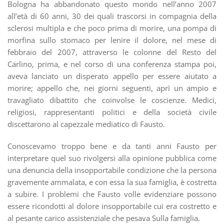
Bologna ha abbandonato questo mondo nell’anno 2007
all’età di 60 anni, 30 dei quali trascorsi in compagnia della
sclerosi multipla e che poco prima di morire, una pompa di
morfina sullo stomaco per lenire il dolore, nel mese di
febbraio del 2007, attraverso le colonne del Resto del
Carlino, prima, e nel corso di una conferenza stampa poi,
aveva lanciato un disperato appello per essere aiutato a
morire; appello che, nei giorni seguenti, aprì un ampio e
travagliato dibattito che coinvolse le coscienze. Medici,
religiosi, rappresentanti politici e della società civile
discettarono al capezzale mediatico di Fausto.
Conoscevamo troppo bene e da tanti anni Fausto per
interpretare quel suo rivolgersi alla opinione pubblica come
una denuncia della insopportabile condizione che la persona
gravemente ammalata, e con essa la sua famiglia, è costretta
a subire. I problemi che Fausto volle evidenziare possono
essere ricondotti al dolore insopportabile cui era costretto e
al pesante carico assistenziale che pesava Sulla famiglia.