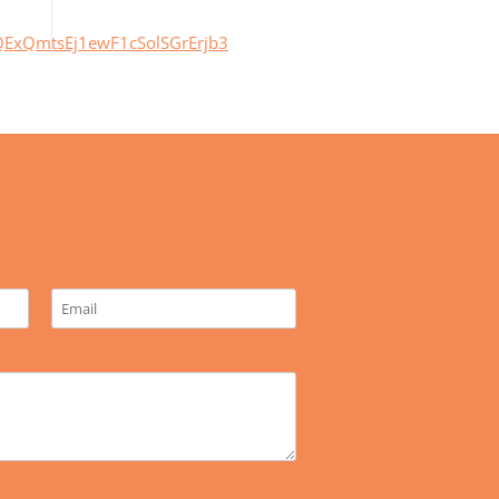
ExQmtsEj1ewF1cSolSGrErjb3