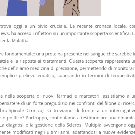
i trova oggi a un bivio cruciale. La recente cronaca locale, co
ws, ha acceso i riflettori su un’importante scoperta scientifica. L
er la Malattia
ore fondamentale: una proteina presente nel sangue che sarebbe i
ttia e la risposta ai trattamenti. Questa scoperta rappresenta u
a che definiamo medicina di precisione, permettendo di monitorar
emplice prelievo ematico, superando in termini di tempestivita
ta nella scoperta di nuovi farmaci e marcatori, assistiamo a u
rsistere di un forte pregiudizio nei confronti del filone di ricerc
ebro-Spinale Cronica). Ci troviamo di fronte a un interrogativ
fico o politico? Purtroppo, continuiamo a testimoniare una dinamic
a. La diagnosi e la gestione della Sclerosi Multipla avvengono ogg
mente modificati negli ultimi anni, adattandosi a nuove evidenze