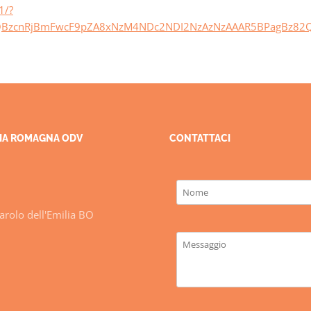
1/?
xMQBzcnRjBmFwcF9pZA8xNzM4NDc2NDI2NzAzNzAAAR5BPagBz82Q
ILIA ROMAGNA ODV
CONTATTACI
rolo dell'Emilia BO