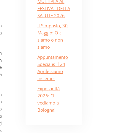
MULTIPLA AL
FESTIVAL DELLA
SALUTE 2026
n
Il Simposio, 30
a
Maggio: O ci
siamo o non
siamo
n
Appuntamento
n
Speciale: il 24
e
Aprile siamo
̀
insieme!
Exposanità
n
2026: Ci
a
vediamo a
o
Bologna!
a
i
.