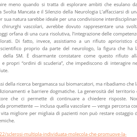
venire meno quando si tratta di esplorare ambiti che esulano da
a Svolta Mancata e il Silenzio della Neurologia L’affacciarsi di un
r sua natura sarebbe ideale per una condivisione interdisciplinar
 e chirurghi vascolari, avrebbe dovuto rappresentare una svolt
oggi orfana di una cura risolutiva, l’integrazione delle competenz
orati. Di fatto, invece, assistiamo a un rifiuto aprioristico d
scientifico proprio da parte del neurologo, la figura che ha l
ne della SM. È disarmante constatare come questo rifiuto all
i e propri “ordini di scuderia”, che impediscono di interagire ne
lute.
si della ricerca bergamasca sui biomarcatori, ma ribadiamo che l
izionamenti e barriere dogmatiche. La generosità del territorio 
otore che ci permette di continuare a chiedere risposte. No
trada promettente — inclusa quella vascolare — venga percorsa co
 vita migliore per migliaia di pazienti non può restare ostaggio d
emiche.
/sclerosi-multipla-individuata-molecola-che-promuove-la-