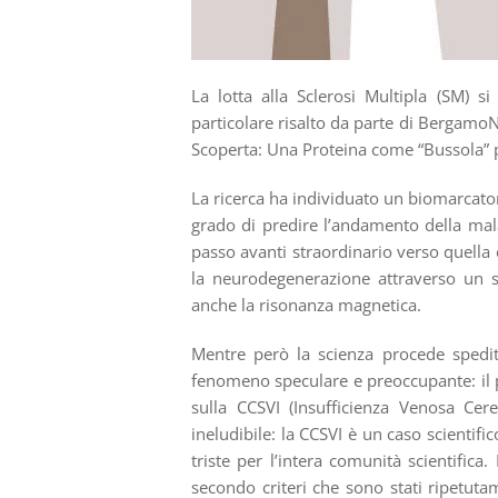
La lotta alla Sclerosi Multipla (SM) s
particolare risalto da parte di BergamoNe
Scoperta: Una Proteina come “Bussola” p
La ricerca ha individuato un biomarcat
grado di predire l’andamento della mala
passo avanti straordinario verso quell
la neurodegenerazione attraverso un s
anche la risonanza magnetica.
Mentre però la scienza procede spedi
fenomeno speculare e preoccupante: il pe
sulla CCSVI (Insufficienza Venosa Cer
ineludibile: la CCSVI è un caso scienti
triste per l’intera comunità scientific
secondo criteri che sono stati ripetuta