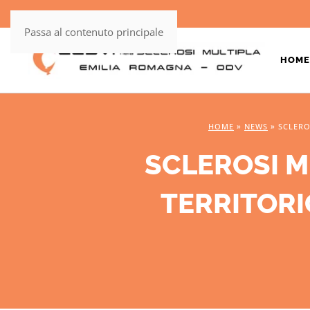
Passa al contenuto principale
HOME
HOME
»
NEWS
»
SCLERO
SCLEROSI M
TERRITORI