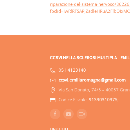
riparazione-del-sistema-nervoso/86226
fbclid=IwRlRTSAPjZadleHRuA2FlbQI
CCSVI NELLA SCLEROSI MULTIPLA - EM
051 4123140
ccsvi.emiliaromagna@gmail.com
Via San Donato, 74/5 – 40057 Grana
Codice Fiscale:
91330310375
;
LINK UTILI