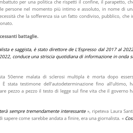
ttuto per una politica che rispetti il confine, il parapetto, ch
i alle persone nel momento più intimo e assoluto, in nome di un
essità che la sofferenza sia un fatto condiviso, pubblico, che i
onato.
cessanti battaglie.
sta e saggista, è stato direttore de L’Espresso dal 2017 al 2022
022, conduce una striscia quotidiana di informazione in onda s
ista 50enne malata di sclerosi multipla è morta dopo essers
È stata testimone dell’autodeterminazione fino all’ultimo, h
re pezzo a pezzo il testo di legge sul fine vita che il governo h
esterà sempre tremendamente interessante
», ripeteva Laura Santi
di sapere come sarebbe andata a finire, era una giornalista. «
Cos