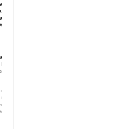
e
,
a
i
a
l
a
o
i
a
a