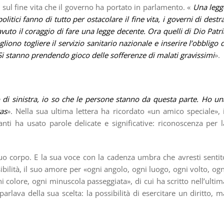
 sul fine vita che il governo ha portato in parlamento. «
Una legg
litici fanno di tutto per ostacolare il fine vita, i governi di destra
vuto il coraggio di fare una legge decente. Ora quelli di Dio Patri
liono togliere il servizio sanitario nazionale e inserire l’obbligo d
 Si stanno prendendo gioco delle sofferenze di malati gravissimi
».
o di sinistra, io so che le persone stanno da questa parte. Ho un
as
». Nella sua ultima lettera ha ricordato «un amico speciale», i
nti ha usato parole delicate e significative: riconoscenza per l
suo corpo. E la sua voce con la cadenza umbra che avresti sentit
nsibilità, il suo amore per «ogni angolo, ogni luogo, ogni volto, ogn
i colore, ogni minuscola passeggiata», di cui ha scritto nell’ultim
arlava della sua scelta: la possibilità di esercitare un diritto, m