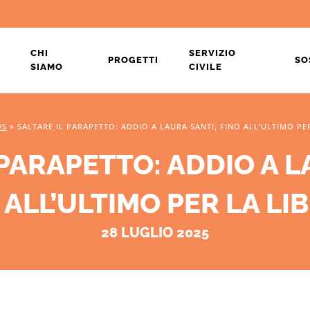
CHI
SERVIZIO
PROGETTI
SO
SIAMO
CIVILE
WS
»
SALTARE IL PARAPETTO: ADDIO A LAURA SANTI, FINO ALL’ULTIMO PE
 PARAPETTO: ADDIO A L
 ALL’ULTIMO PER LA LI
28 LUGLIO 2025