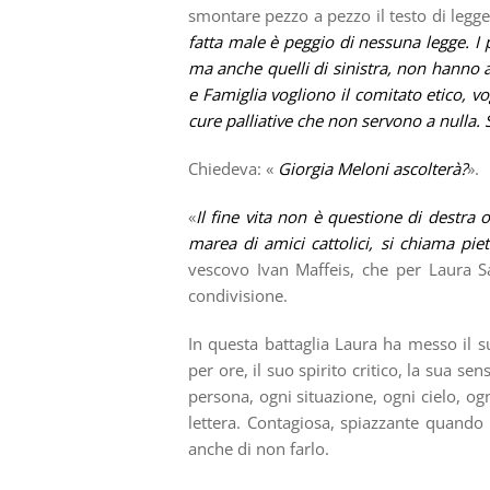
smontare pezzo a pezzo il testo di legge
fatta male è peggio di nessuna legge. I po
ma anche quelli di sinistra, non hanno a
e Famiglia vogliono il comitato etico, vog
cure palliative che non servono a nulla.
Chiedeva: «
Giorgia Meloni ascolterà?
».
«
Il fine vita non è questione di destra 
marea di amici cattolici, si chiama piet
vescovo Ivan Maffeis, che per Laura Sa
condivisione.
In questa battaglia Laura ha messo il 
per ore, il suo spirito critico, la sua se
persona, ogni situazione, ogni cielo, ogn
lettera. Contagiosa, spiazzante quando p
anche di non farlo.