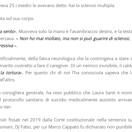
va 25 i medici le avevano detto: hai la sclerosi multipla.
nita sul suo corpo.
a sento
». Muoveva solo la mano e l’avambraccio destro, e la testa
herzava. «
Non ho mai mollato, ma non si può guarire di sclerosi, 
ressiva
».
ificialmente, della fatica neurologica che la costringeva a stare a
marito costretto a fare il caregiver. Di un nemico invisibile, il cald
 la tortura
». Per questo chi di noi l’ha conosciuta sapeva che l
l’altro.
ra consigliera generale, ha reso pubblico che Laura Santi è mort
l protocollo sanitario di suicidio medicalmente assistito arrivat
 iter.
siti fissati nel 2019 dalla Corte costituzionale nella sentenza su
ntoniani, DJ Fabo, per cui Marco Cappato fu dichiarato non punibile