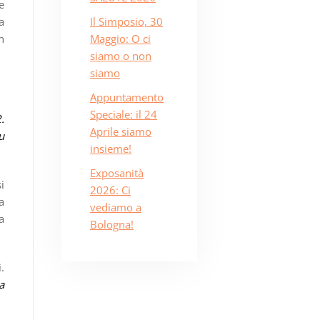
e
Il Simposio, 30
a
Maggio: O ci
n
siamo o non
siamo
Appuntamento
Speciale: il 24
.
Aprile siamo
u
insieme!
Exposanità
i
2026: Ci
a
vediamo a
a
Bologna!
.
a