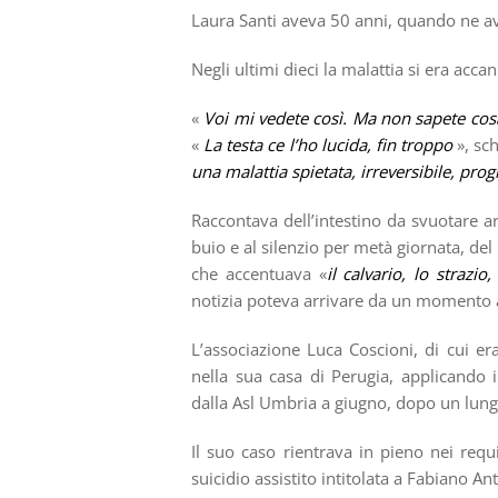
Laura Santi aveva 50 anni, quando ne ave
Negli ultimi dieci la malattia si era acca
«
Voi mi vedete così. Ma non sapete cos
«
La testa ce l’ho lucida, fin troppo
», sc
una malattia spietata, irreversibile, prog
Raccontava dell’intestino da svuotare art
buio e al silenzio per metà giornata, del 
che accentuava «
il calvario, lo strazio,
notizia poteva arrivare da un momento al
L’associazione Luca Coscioni, di cui e
nella sua casa di Perugia, applicando i
dalla Asl Umbria a giugno, dopo un lungo
Il suo caso rientrava in pieno nei requi
suicidio assistito intitolata a Fabiano A