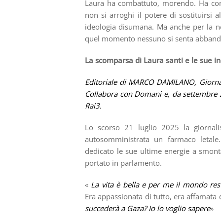
Laura ha combattuto, morendo. Ha comba
non si arroghi il potere di sostituirs
ideologia disumana. Ma anche per la nec
quel momento nessuno si senta abband
La scomparsa di Laura santi e le sue in
Editoriale di MARCO DAMILANO, Giornali
Collabora con Domani e, da settembre 2
Rai3.
Lo scorso 21 luglio 2025 la giornal
autosomministrata un farmaco letale. 
dedicato le sue ultime energie a smonta
portato in parlamento.
«
La vita è bella e per me il mondo r
Era appassionata di tutto, era affamata 
succederà a Gaza? Io lo voglio sapere
»