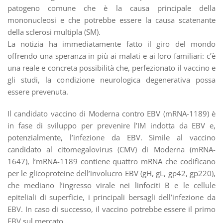
patogeno comune che è la causa principale della
mononucleosi e che potrebbe essere la causa scatenante
della sclerosi multipla (SM).
La notizia ha immediatamente fatto il giro del mondo
offrendo una speranza in più ai malati e ai loro familiari: c’è
una reale e concreta possibilità che, perfezionato il vaccino e
gli studi, la condizione neurologica degenerativa possa
essere prevenuta.
Il candidato vaccino di Moderna contro EBV (mRNA-1189) è
in fase di sviluppo per prevenire l’IM indotta da EBV e,
potenzialmente, l’infezione da EBV. Simile al vaccino
candidato al citomegalovirus (CMV) di Moderna (mRNA-
1647), l’mRNA-1189 contiene quattro mRNA che codificano
per le glicoproteine dell’involucro EBV (gH, gL, gp42, gp220),
che mediano l’ingresso virale nei linfociti B e le cellule
epiteliali di superficie, i principali bersagli dell’infezione da
EBV. In caso di successo, il vaccino potrebbe essere il primo
EBV sul mercato.