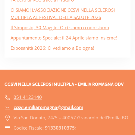
CI SIAMO! L’ASSOCIAZIONE CCSVI NELLA SCLEROSI
MULTIPLA AL FESTIVAL DELLA SALUTE 2026
Il Simposio, 30 Maggio: O ci siamo o non siamo
Appuntamento Speciale: il 24 Aprile siamo insieme!
Exposanità 2026: Ci vediamo a Bologna!
CCSVI NELLA SCLEROSI MULTIPLA - EMILIA ROMAGNA ODV
051 4123140
ccsvi.emiliaromagna@gmail.com
Via San Donato, 74/5 – 40057 Granarolo dell'Emilia BO
Codice Fiscale:
91330310375
;