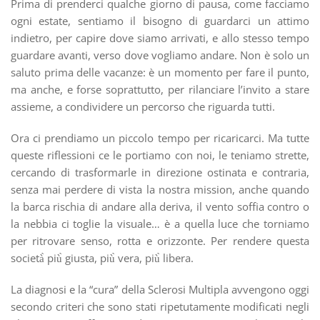
Prima di prenderci qualche giorno di pausa, come facciamo
ogni estate, sentiamo il bisogno di guardarci un attimo
indietro, per capire dove siamo arrivati, e allo stesso tempo
guardare avanti, verso dove vogliamo andare. Non è solo un
saluto prima delle vacanze: è un momento per fare il punto,
ma anche, e forse soprattutto, per rilanciare l’invito a stare
assieme, a condividere un percorso che riguarda tutti.
Ora ci prendiamo un piccolo tempo per ricaricarci. Ma tutte
queste riflessioni ce le portiamo con noi, le teniamo strette,
cercando di trasformarle in direzione ostinata e contraria,
senza mai perdere di vista la nostra mission, anche quando
la barca rischia di andare alla deriva, il vento soffia contro o
la nebbia ci toglie la visuale… è a quella luce che torniamo
per ritrovare senso, rotta e orizzonte. Per rendere questa
società̀ più̀ giusta, più̀ vera, più̀ libera.
La diagnosi e la “cura” della Sclerosi Multipla avvengono oggi
secondo criteri che sono stati ripetutamente modificati negli