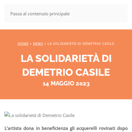
Passa al contenuto principale
MENU
HOME
»
NEWS
»
LA SOLIDARIETÀ DI DEMETRIO CASILE
LA SOLIDARIETÀ DI
DEMETRIO CASILE
14 MAGGIO 2023
L’artista dona in beneficienza gli acquerelli rovinati dopo