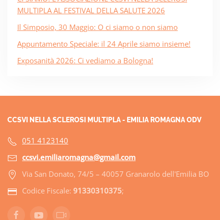
MULTIPLA AL FESTIVAL DELLA SALUTE 2026
Il Simposio, 30 Maggio: O ci siamo o non siamo
Appuntamento Speciale: il 24 Aprile siamo insieme!
Exposanità 2026: Ci vediamo a Bologna!
CCSVI NELLA SCLEROSI MULTIPLA - EMILIA ROMAGNA ODV
051 4123140
ccsvi.emiliaromagna@gmail.com
Via San Donato, 74/5 – 40057 Granarolo dell'Emilia BO
Codice Fiscale:
91330310375
;