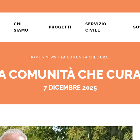
CHI
SERVIZIO
PROGETTI
SO
SIAMO
CIVILE
HOME
»
NEWS
»
LA COMUNITÀ CHE CURA…
A COMUNITÀ CHE CUR
7 DICEMBRE 2025