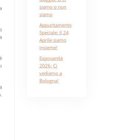
siamo o non
a
siamo
Appuntamento
o
Speciale: il 24
a
Aprile siamo
insieme!
è
Exposanità
o
2026: Ci
vediamo a
Bologna!
a
.