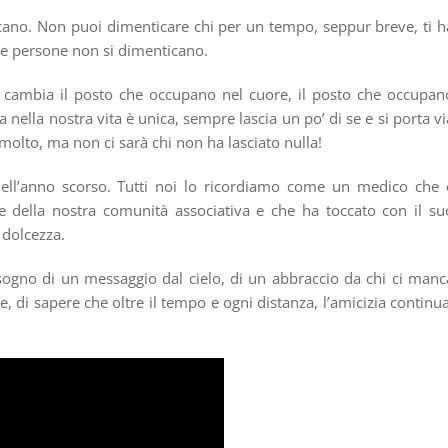
cano. Non puoi dimenticare chi per un tempo, seppur breve, ti h
Le persone non si dimenticano.
 cambia il posto che occupano nel cuore, il posto che occupan
 nella nostra vita è unica, sempre lascia un po’ di se e si porta vi
ia molto, ma non ci sarà chi non ha lasciato nulla!
dell’anno scorso. Tutti noi lo ricordiamo come un medico che 
e della nostra comunità associativa e che ha toccato con il su
 dolcezza.
sogno di un messaggio dal cielo, di un abbraccio da chi ci manc
 di sapere che oltre il tempo e ogni distanza, l’amicizia continua