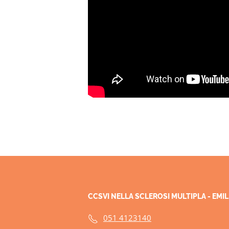
CCSVI NELLA SCLEROSI MULTIPLA - EM
051 4123140