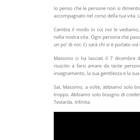
Io penso che le persone non si dimenti
accompagnato nel corso della tua vita. 
Cambia il modo in cui noi le vediamo,
nella nostra vita. Ogni persona che passa
un po’ di noi. Ci sarà chi si è portato v
Massimo ci ha lasciati il 7 dicembre 
riuscito a farsi amare da tante person
insegnamento, la sua gentilezza e la sua
Sai, Massimo, a volte, abbiamo solo bi
troppo. Abbiamo solo bisogno di credere,
Testarda. Infinita.