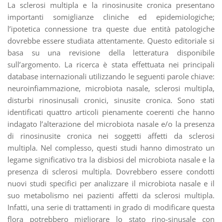
La sclerosi multipla e la rinosinusite cronica presentano
importanti somiglianze cliniche ed epidemiologiche;
l’ipotetica connessione tra queste due entità patologiche
dovrebbe essere studiata attentamente. Questo editoriale si
basa su una revisione della letteratura disponibile
sull’argomento. La ricerca è stata effettuata nei principali
database internazionali utilizzando le seguenti parole chiave:
neuroinfiammazione, microbiota nasale, sclerosi multipla,
disturbi rinosinusali cronici, sinusite cronica. Sono stati
identificati quattro articoli pienamente coerenti che hanno
indagato l’alterazione del microbiota nasale e/o la presenza
di rinosinusite cronica nei soggetti affetti da sclerosi
multipla. Nel complesso, questi studi hanno dimostrato un
legame significativo tra la disbiosi del microbiota nasale e la
presenza di sclerosi multipla. Dovrebbero essere condotti
nuovi studi specifici per analizzare il microbiota nasale e il
suo metabolismo nei pazienti affetti da sclerosi multipla.
Infatti, una serie di trattamenti in grado di modificare questa
flora potrebbero migliorare lo stato rino-sinusale con