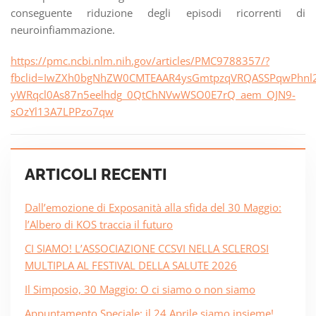
conseguente riduzione degli episodi ricorrenti di
neuroinfiammazione.
https://pmc.ncbi.nlm.nih.gov/articles/PMC9788357/?
fbclid=IwZXh0bgNhZW0CMTEAAR4ysGmtpzqVRQASSPqwPhnl
yWRqcl0As87n5eelhdg_0QtChNVwWSO0E7rQ_aem_OJN9-
sOzYl13A7LPPzo7qw
ARTICOLI RECENTI
Dall’emozione di Exposanità alla sfida del 30 Maggio:
l’Albero di KOS traccia il futuro
CI SIAMO! L’ASSOCIAZIONE CCSVI NELLA SCLEROSI
MULTIPLA AL FESTIVAL DELLA SALUTE 2026
Il Simposio, 30 Maggio: O ci siamo o non siamo
Appuntamento Speciale: il 24 Aprile siamo insieme!