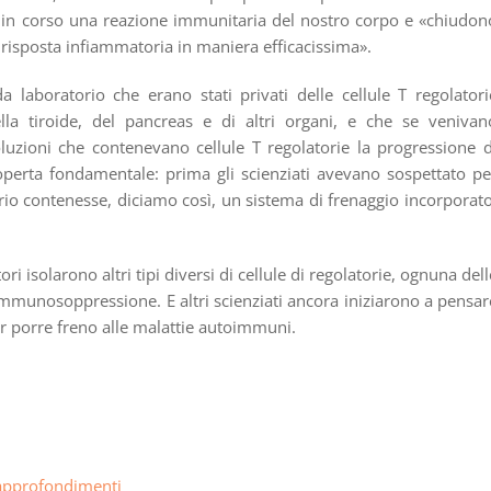
 è in corso una reazione immunitaria del nostro corpo e «chiudon
 risposta infiammatoria in maniera efficacissima».
laboratorio che erano stati privati delle cellule T regolatori
la tiroide, del pancreas e di altri organi, e che se venivan
oluzioni che contenevano cellule T regolatorie la progressione d
coperta fondamentale: prima gli scienziati avevano sospettato pe
io contenesse, diciamo così, un sistema di frenaggio incorporato
ori isolarono altri tipi diversi di cellule di regolatorie, ognuna dell
immunosoppressione. E altri scienziati ancora iniziarono a pensar
er porre freno alle malattie autoimmuni.
approfondimenti