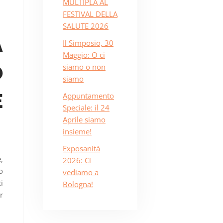
MULTIPLA AL
FESTIVAL DELLA
SALUTE 2026
A
Il Simposio, 30
Maggio: O ci
O
siamo o non
siamo
E
Appuntamento
Speciale: il 24
Aprile siamo
insieme!
Exposanità
,
2026: Ci
o
vediamo a
i
Bologna!
r