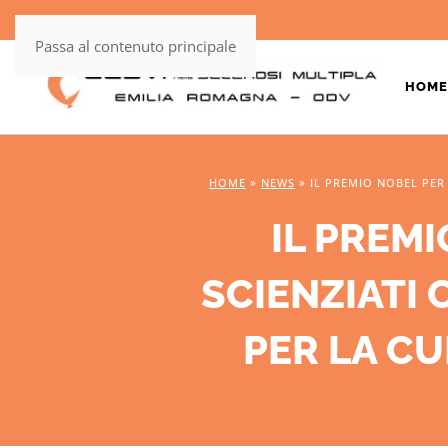
Passa al contenuto principale
HOME
HOME
»
NEWS
»
IL PREMIO NOBEL PER
IL PREMI
SCIENZIATI
PER LA C