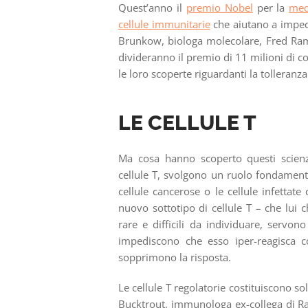
Quest’anno il
premio Nobel
per la
med
cellule immunitarie
che aiutano a impedir
Brunkow, biologa molecolare, Fred Ram
divideranno il premio di 11 milioni di c
le loro scoperte riguardanti la tolleranz
LE CELLULE T
Ma cosa hanno scoperto questi scienzia
cellule T, svolgono un ruolo fondament
cellule cancerose o le cellule infetta
nuovo sottotipo di cellule T – che lui c
rare e difficili da individuare, servon
impediscono che esso iper-reagisca c
sopprimono la risposta.
Le cellule T regolatorie costituiscono so
Bucktrout, immunologa ex-collega di Ram