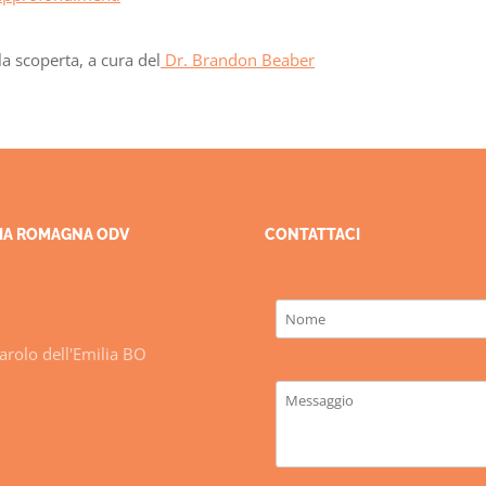
la scoperta, a cura del
Dr. Brandon Beaber
ILIA ROMAGNA ODV
CONTATTACI
rolo dell'Emilia BO