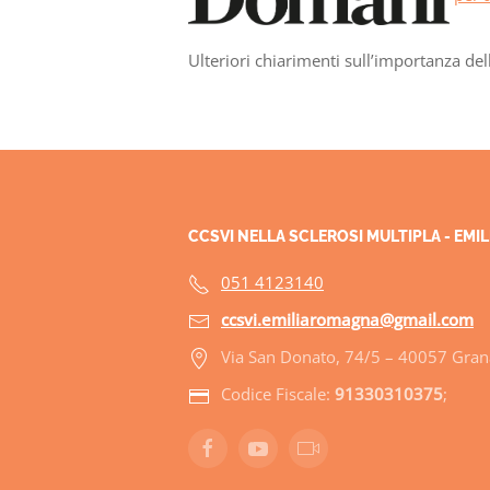
Ulteriori chiarimenti sull’importanza del
CCSVI NELLA SCLEROSI MULTIPLA - EM
051 4123140
ccsvi.emiliaromagna@gmail.com
Via San Donato, 74/5 – 40057 Grana
Codice Fiscale:
91330310375
;