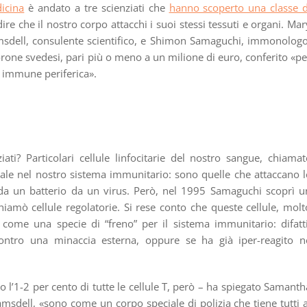
icina
è andato a tre scienziati che
hanno scoperto una classe d
e che il nostro corpo attacchi i suoi stessi tessuti e organi. Mar
sdell, consulente scientifico, e Shimon Samaguchi, immonologo
orone svedesi, pari più o meno a un milione di euro, conferito «pe
a immune periferica».
ti? Particolari cellule linfocitarie del nostro sangue, chiamat
ale nel nostro sistema immunitario: sono quelle che attaccano l
te da un batterio da un virus. Però, nel 1995 Samaguchi scoprì u
hiamò cellule regolatorie. Si rese conto che queste cellule, molt
o come una specie di “freno” per il sistema immunitario: difatti
ontro una minaccia esterna, oppure se ha già iper-reagito n
lo l’1-2 per cento di tutte le cellule T, però – ha spiegato Samanth
sdell, «sono come un corpo speciale di polizia che tiene tutti a