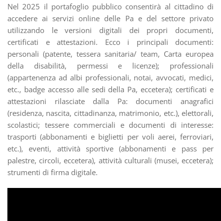
Nel 2025 il portafoglio pubblico consentirà al cittadino di
accedere ai servizi online delle Pa e del settore privato
utilizzando le versioni digitali dei propri documenti,
certificati e attestazioni. Ecco i principali documenti:
personali (patente, tessera sanitaria/ team, Carta europea
della disabilità, permessi e licenze); professionali
(appartenenza ad albi professionali, notai, avvocati, medici,
etc., badge accesso alle sedi della Pa, eccetera); certificati e
attestazioni rilasciate dalla Pa: documenti anagrafici
(residenza, nascita, cittadinanza, matrimonio, etc.), elettorali,
scolastici; tessere commerciali e documenti di interesse:
trasporti (abbonamenti e biglietti per voli aerei, ferroviari,
etc.), eventi, attività sportive (abbonamenti e pass per
palestre, circoli, eccetera), attività culturali (musei, eccetera);
strumenti di firma digitale.