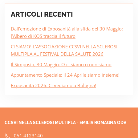
ARTICOLI RECENTI
Dall’emozione di Exposanità alla sfida del 30 Maggio:
l’Albero di KOS traccia il futuro
CI SIAMO! L’ASSOCIAZIONE CCSVI NELLA SCLEROSI
MULTIPLA AL FESTIVAL DELLA SALUTE 2026
Il Simposio, 30 Maggio: O ci siamo o non siamo
Appuntamento Speciale: il 24 Aprile siamo insieme!
Exposanità 2026: Ci vediamo a Bologna!
CCSVI NELLA SCLEROSI MULTIPLA - EMILIA ROMAGNA ODV
051 4123140