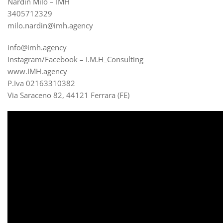
Nardin Milo – IMH
3405712329
milo.nardin@imh.agency
info@imh.agency
Instagram/Facebook – I.M.H_Consulting
www.IMH.agency
P.Iva 02163310382
Via Saraceno 82, 44121 Ferrara (FE)