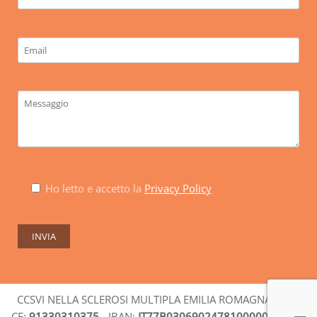
Ho letto e accetto la
Privacy Policy
CCSVI NELLA SCLEROSI MULTIPLA EMILIA ROMAGNA ODV-
CF:
91330310375
- IBAN:
IT77B0306902478100000009525