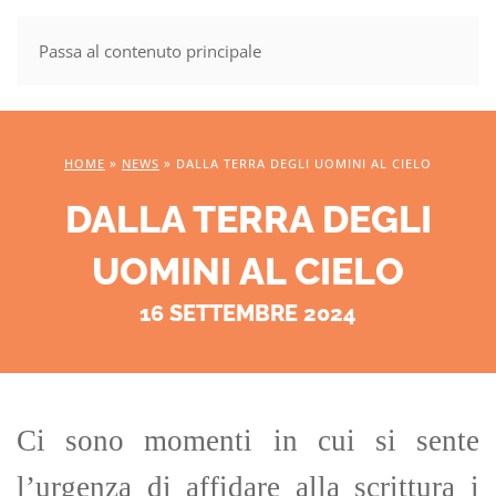
Passa al contenuto principale
MENU
HOME
»
NEWS
»
DALLA TERRA DEGLI UOMINI AL CIELO
DALLA TERRA DEGLI
UOMINI AL CIELO
16 SETTEMBRE 2024
Ci sono momenti in cui si sente
l’urgenza di affidare alla scrittura i