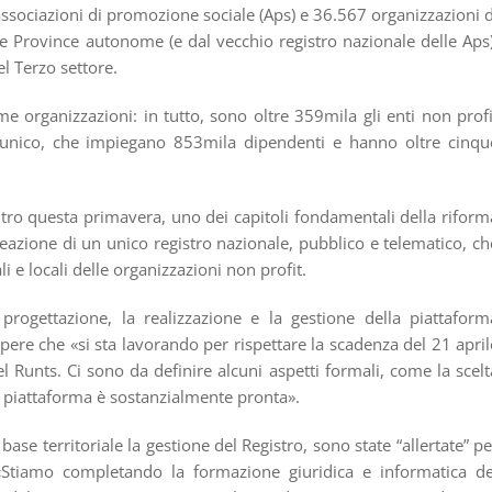
ssociazioni di promozione sociale (Aps) e 36.567 organizzazioni d
elle Province autonome (e dal vecchio registro nazionale delle Aps)
l Terzo settore.
e organizzazioni: in tutto, sono oltre 359mila gli enti non profi
o unico, che impiegano 853mila dipendenti e hanno oltre cinqu
ro questa primavera, uno dei capitoli fondamentali della riform
reazione di un unico registro nazionale, pubblico e telematico, ch
li e locali delle organizzazioni non profit.
ogettazione, la realizzazione e la gestione della piattaform
pere che «si sta lavorando per rispettare la scadenza del 21 april
 Runts. Ci sono da definire alcuni aspetti formali, come la scelt
la piattaforma è sostanzialmente pronta».
 base territoriale la gestione del Registro, sono state “allertate” pe
 «Stiamo completando la formazione giuridica e informatica de