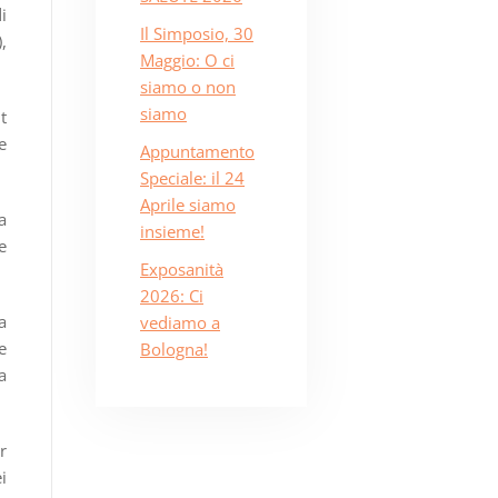
i
Il Simposio, 30
,
Maggio: O ci
siamo o non
siamo
t
e
Appuntamento
Speciale: il 24
Aprile siamo
a
insieme!
e
Exposanità
2026: Ci
a
vediamo a
e
Bologna!
a
r
i