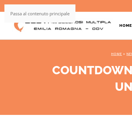
Passa al contenuto principale
HOME
HOME
»
NE
COUNTDOWN P
UN