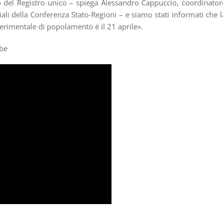
o del Registro unico – spiega Alessandro Cappuccio, coordinator
ali della Conferenza Stato-Regioni – e siamo stati informati che l
perimentale di popolamento è il 21 aprile».
ube