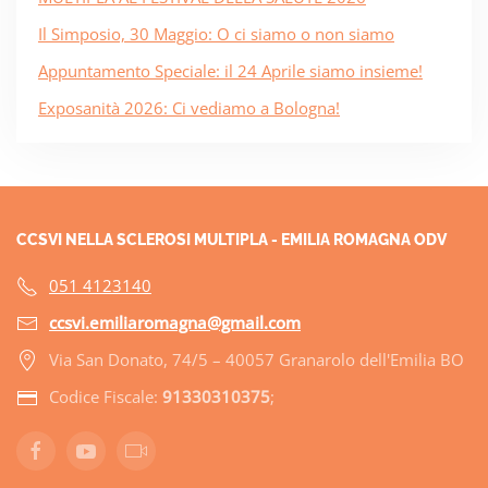
Il Simposio, 30 Maggio: O ci siamo o non siamo
Appuntamento Speciale: il 24 Aprile siamo insieme!
Exposanità 2026: Ci vediamo a Bologna!
CCSVI NELLA SCLEROSI MULTIPLA - EMILIA ROMAGNA ODV
051 4123140
ccsvi.emiliaromagna@gmail.com
Via San Donato, 74/5 – 40057 Granarolo dell'Emilia BO
Codice Fiscale:
91330310375
;