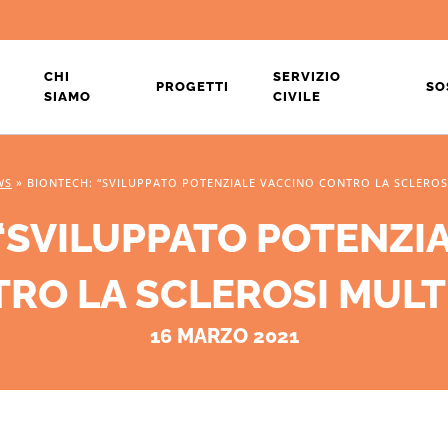
CHI
SERVIZIO
PROGETTI
SO
SIAMO
CIVILE
WS
»
BIONTECH: “SVILUPPATO POTENZIALE VACCINO CONTRO LA SCLEROS
“SVILUPPATO POTENZI
RO LA SCLEROSI MULT
16 MARZO 2021