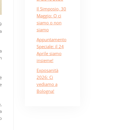
Il Simposio, 30
Maggio: O ci
siamo o non
9
siamo
a
Appuntamento
Speciale: il 24
a
Aprile siamo
n
insieme!
Exposanità
2026: Ci
é
vediamo a
e
Bologna!
,
a
o