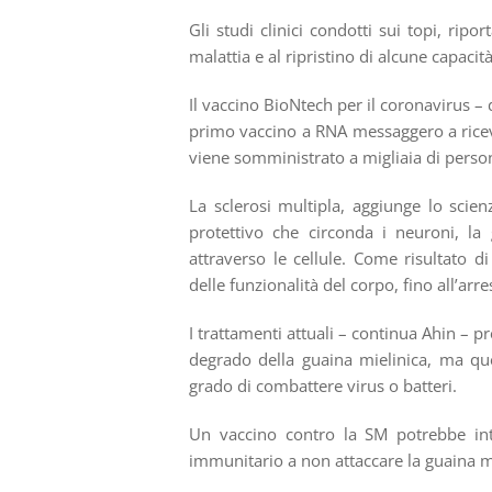
Gli studi clinici condotti sui topi, ripo
malattia e al ripristino di alcune capacit
Il vaccino BioNtech per il coronavirus – d
primo vaccino a RNA messaggero a riceve
viene somministrato a migliaia di perso
La sclerosi multipla, aggiunge lo scie
protettivo che circonda i neuroni, la 
attraverso le cellule. Come risultato d
delle funzionalità del corpo, fino all’arr
I trattamenti attuali – continua Ahin – 
degrado della guaina mielinica, ma que
grado di combattere virus o batteri.
Un vaccino contro la SM potrebbe int
immunitario a non attaccare la guaina mi