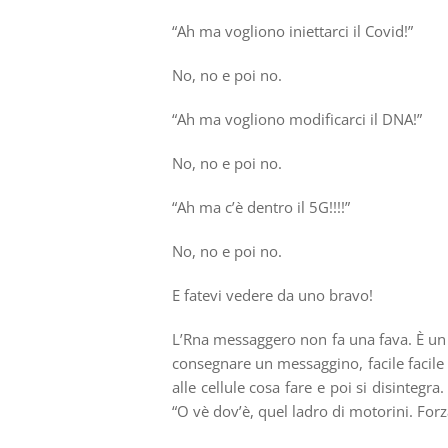
“Ah ma vogliono iniettarci il Covid!”
No, no e poi no.
“Ah ma vogliono modificarci il DNA!”
No, no e poi no.
“Ah ma c’è dentro il 5G!!!!”
No, no e poi no.
E fatevi vedere da uno bravo!
L’Rna messaggero non fa una fava. È un p
consegnare un messaggino, facile facil
alle cellule cosa fare e poi si disintegr
“O vè dov’è, quel ladro di motorini. Forz