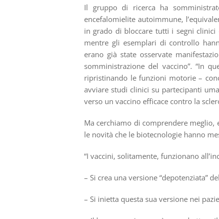
Il gruppo di ricerca ha somministrato
encefalomielite autoimmune, l’equivale
in grado di bloccare tutti i segni clini
mentre gli esemplari di controllo hann
erano già state osservate manifestazio
somministrazione del vaccino”. “In ques
ripristinando le funzioni motorie – co
avviare studi clinici su partecipanti um
verso un vaccino efficace contro la scler
Ma cerchiamo di comprendere meglio, e 
le novità che le biotecnologie hanno me
“I vaccini, solitamente, funzionano all’inc
– Si crea una versione “depotenziata” de
– Si inietta questa sua versione nei pazi