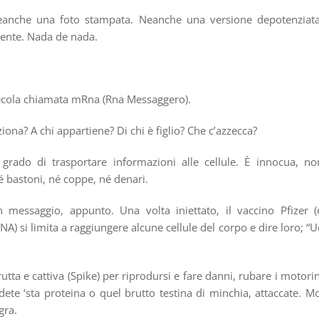
eanche una foto stampata. Neanche una versione depotenziata
iente. Nada de nada.
olecola chiamata mRna (Rna Messaggero).
na? A chi appartiene? Di chi è figlio? Che c’azzecca?
rado di trasportare informazioni alle cellule. È innocua, no
é bastoni, né coppe, né denari.
 messaggio, appunto. Una volta iniettato, il vaccino Pfizer (
A) si limita a raggiungere alcune cellule del corpo e dire loro; “U
utta e cattiva (Spike) per riprodursi e fare danni, rubare i motorin
dete ‘sta proteina o quel brutto testina di minchia, attaccate. Mo
gra.