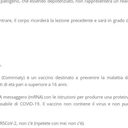
il patogeno, che essendo depotenziato, non rappresenterà un real
trare, il corpo ricorderà la lezione precedente e sarà in grado d
.
Comirnaty) è un vaccino destinato a prevenire la malattia d
 di età pari o superiore a 16 anni.
messaggero (mRNA) con le istruzioni per produrre una protein
nsabile di COVID-19. Il vaccino non contiene il virus e non pu
RSCoV-2, non c’è (ripetete con me: non c’è).