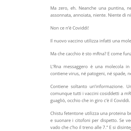
Ma zero, eh. Neanche una puntina, n
assonnata, annoiata, niente. Niente di n
Non ce n’è Coviddi!
Il nuovo vaccino utilizza infatti una m
Ma che cacchio è sto mRna? E come funzio
L’Rna messaggero è una molecola in g
contiene virus, né patogeni, né spade, n
Contiene soltanto un’informazione. Un
comunque tutti i vaccini cosiddetti a mRN
guagliò, occhio che in giro c’è il Coviddi.
Chistu fetentone utilizza una proteina br
e suonare i citofoni per dispetto. Se ve
vado che c’ho il treno alle 7.” E si disinte