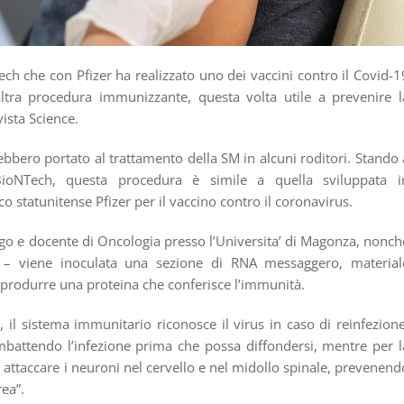
ch che con Pfizer ha realizzato uno dei vaccini contro il Covid-1
ltra procedura immunizzante, questa volta utile a prevenire l
vista Science.
vrebbero portato al trattamento della SM in alcuni roditori. Stando 
BioNTech, questa procedura è simile a quella sviluppata i
o statunitense Pfizer per il vaccino contro il coronavirus.
go e docente di Oncologia presso l’Universita’ di Magonza, nonch
 – viene inoculata una sezione di RNA messaggero, material
a produrre una proteina che conferisce l’immunità.
 il sistema immunitario riconosce il virus in caso di reinfezione
ombattendo l’infezione prima che possa diffondersi, mentre per l
 attaccare i neuroni nel cervello e nel midollo spinale, prevenend
rea”.