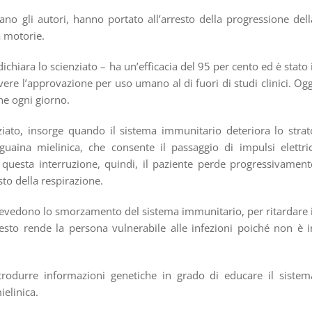
rtano gli autori, hanno portato all’arresto della progressione dell
à motorie.
ichiara lo scienziato – ha un’efficacia del 95 per cento ed è stato i
re l’approvazione per uso umano al di fuori di studi clinici. Ogg
ne ogni giorno.
nziato, insorge quando il sistema immunitario deteriora lo strat
guaina mielinica, che consente il passaggio di impulsi elettric
i questa interruzione, quindi, il paziente perde progressivament
esto della respirazione.
prevedono lo smorzamento del sistema immunitario, per ritardare i
sto rende la persona vulnerabile alle infezioni poiché non è i
rodurre informazioni genetiche in grado di educare il sistem
elinica.