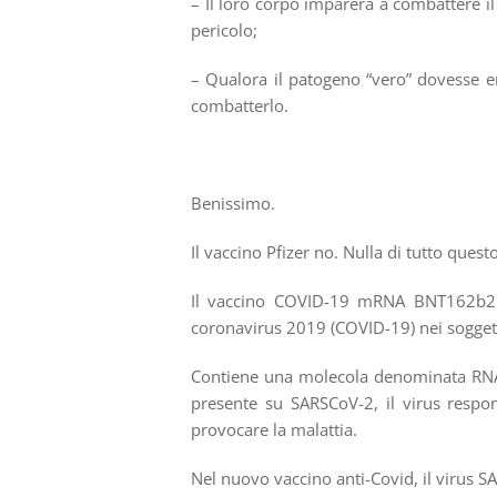
– Il loro corpo imparerà a combattere 
pericolo;
– Qualora il patogeno “vero” dovesse en
combatterlo.
Benissimo.
Il vaccino Pfizer no. Nulla di tutto questo
Il vaccino COVID-19 mRNA BNT162b2 (
coronavirus 2019 (COVID-19) nei soggetti
Contiene una molecola denominata RNA 
presente su SARSCoV-2, il virus respo
provocare la malattia.
Nel nuovo vaccino anti-Covid, il virus SA