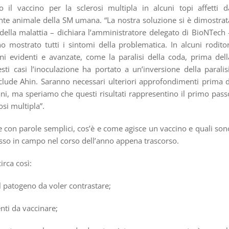
 il vaccino per la sclerosi multipla in alcuni topi affetti d
nte animale della SM umana. “La nostra soluzione si è dimostrat
ci della malattia – dichiara l’amministratore delegato di BioNTech 
o mostrato tutti i sintomi della problematica. In alcuni roditor
ni evidenti e avanzate, come la paralisi della coda, prima dell
ti casi l’inoculazione ha portato a un’inversione della paralisi
nclude Ahin. Saranno necessari ulteriori approfondimenti prima d
ani, ma speriamo che questi risultati rappresentino il primo pass
osi multipla”.
con parole semplici, cos’è e come agisce un vaccino e quali son
sso in campo nel corso dell’anno appena trascorso.
irca così:
l patogeno da voler contrastare;
enti da vaccinare;