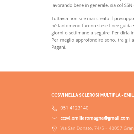
lavorando bene in generale, sia col SSN 
Tuttavia non si è mai creato il presuppo
né tantomeno furono stese linee guida s
giorni o settimane a seguire. Per dirla 
Per meglio approfondire sono, tra gli al
Pagani.
CCSVI NELLA SCLEROSI MULTIPLA - EM
051 4123140
ccsvi.emiliaromagna@gmail.com
Via San Donato, 74/5 – 40057 Grana