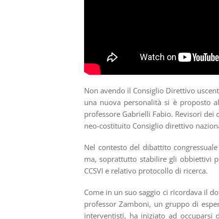
Non avendo il Consiglio Direttivo uscent
una nuova personalità si è proposto al 
professore Gabrielli Fabio. Revisori dei
neo-costituito Consiglio direttivo naziona
Nel contesto del dibattito congressuale 
ma, soprattutto stabilire gli obbiettivi 
CCSVI e relativo protocollo di ricerca.
Come in un suo saggio ci ricordava il do
professor Zamboni, un gruppo di esperti
interventisti, ha iniziato ad occupars