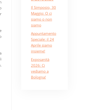
n
Il Simposio, 30
o
Maggio: O ci
r
siamo o non
siamo
e
Appuntamento
o
Speciale: il 24
Aprile siamo
insieme!
a
i
Exposanità
,
2026: Ci
vediamo a
Bologna!