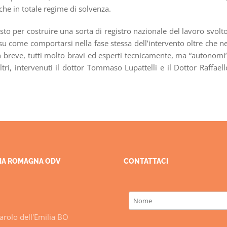
che in totale regime di solvenza.
sto per costruire una sorta di registro nazionale del lavoro svolto
u come comportarsi nella fase stessa dell’intervento oltre che ne
in breve, tutti molto bravi ed esperti tecnicamente, ma “autonomi”
tri, intervenuti il dottor Tommaso Lupattelli e il Dottor Raffaell
ILIA ROMAGNA ODV
CONTATTACI
rolo dell'Emilia BO