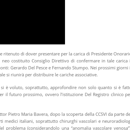
e ritenuto di dover presentare per la carica di Presidente Onorari
neo costituito Consiglio Direttivo di confermare in tale carica i
 conti: Gerardo Del Pesce e Fernando Stumpo. Nei prossimi giorni i
le si riunirà per distribuire le cariche associative.
si è voluto, soprattutto, approfondire non solo quanto si è fatt
per il futuro prossimo, ovvero l’istituzione Del Registro clinico pe
ttor Pietro Maria Bavera, dopo la scoperta della CCSVI da parte de
 medici italiani, soprattutto chirurghi vascolari e neuroradiolog
i del problema (considerandolo una “anomalia vascolare venosa”)