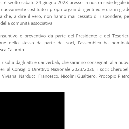
i è svolto sabato 24 giugno 2023 presso la nostra sede legale i
 nuovamente costituito i propri organi dirigenti ed è ora in grad
tà che, a dire il vero, non hanno mai cessato di rispondere, pe
 della comunità associativa.
nsuntivo e preventivo da parte del Presidente e del Tesorier
ione dello stesso da parte dei soci, l’assemblea ha nominat
sca Calarota.
isulta dagli atti e dai verbali, che saranno consegnati alla nuov
ieri al Consiglio Direttivo Nazionale 2023/2026, i soci: Cherubell
Viviana, Narducci Francesco, Nicolini Gualtiero, Procopio Pietro