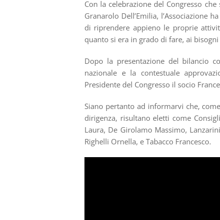
Con la celebrazione del Congresso che s
Granarolo Dell’Emilia, l’Associazione ha
di riprendere appieno le proprie attivi
quanto si era in grado di fare, ai bisogni
Dopo la presentazione del bilancio co
nazionale e la contestuale approvaz
Presidente del Congresso il socio France
Siano pertanto ad informarvi che, come r
dirigenza, risultano eletti come Consigl
Laura, De Girolamo Massimo, Lanzarini 
Righelli Ornella, e Tabacco Francesco.