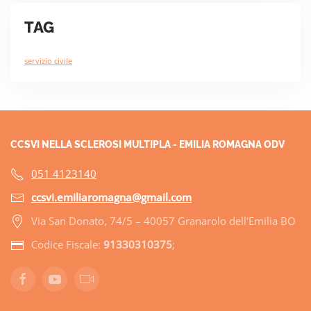
TAG
servizio civile
CCSVI NELLA SCLEROSI MULTIPLA - EMILIA ROMAGNA ODV
051 4123140
ccsvi.emiliaromagna@gmail.com
Via San Donato, 74/5 – 40057 Granarolo dell'Emilia BO
Codice Fiscale:
91330310375
;