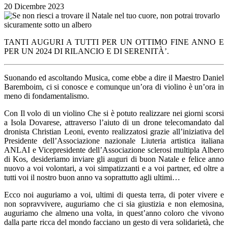
20 Dicembre 2023
TANTI AUGURI A TUTTI PER UN OTTIMO FINE ANNO E
PER UN 2024 DI RILANCIO E DI SERENITÀ’.
Suonando ed ascoltando Musica, come ebbe a dire il Maestro Daniel
Baremboim, ci si conosce e comunque un’ora di violino è un’ora in
meno di fondamentalismo.
Con Il volo di un violino Che si è potuto realizzare nei giorni scorsi
a Isola Dovarese, attraverso l’aiuto di un drone telecomandato dal
dronista Christian Leoni, evento realizzatosi grazie all’iniziativa del
Presidente dell’Associazione nazionale Liuteria artistica italiana
ANLAI e Vicepresidente dell’Associazione sclerosi multipla Albero
di Kos, desideriamo inviare gli auguri di buon Natale e felice anno
nuovo a voi volontari, a voi simpatizzanti e a voi partner, ed oltre a
tutti voi il nostro buon anno va soprattutto agli ultimi…
Ecco noi auguriamo a voi, ultimi di questa terra, di poter vivere e
non sopravvivere, auguriamo che ci sia giustizia e non elemosina,
auguriamo che almeno una volta, in quest’anno coloro che vivono
dalla parte ricca del mondo facciano un gesto di vera solidarietà, che