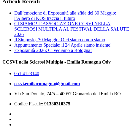
Articoli Recenti
Dall’emozione di Exposanità alla sfida del 30 Maggio:
l’Albero di KOS traccia il futuro
CI SIAMO! L’ASSOCIAZIONE CCSVI NELLA
SCLEROSI MULTIPLA AL FESTIVAL DELLA SALUTE
2026
Il Simposio, 30 Maggio: O ci siamo o non siamo
Appuntamento Speciale: il 24 Aprile siamo insieme!
Exposanità 2026: Ci vediamo a Bologna!
CCSVI nella Sclerosi Multipla - Emilia Romagna Odv
051 4123140
ccsvi.emiliaromagna@gmail.com
Via San Donato, 74/5 – 40057 Granarolo dell'Emilia BO
Codice Fiscale:
91330310375
;