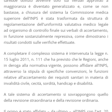
sarebbe dovuto avvenire solo sui verbali approvati a
maggioranza è diventato generalizzato e, come se non
bastasse, a chiusura del sistema la Commissione medica
superiore dell’INPS è stata trasformata da struttura di
regolamentazione dell’uniformità valutativa medico legale
ad organismo di controllo finale sui verbali di accertamento,
in funzione sostanzialmente repressiva, come dimostrano i
risultati condotti sulle verifiche effettuate.
A completare il complesso sistema è intervenuta la legge n.
15 luglio 2011, n. 111 che ha previsto che le Regioni, anche
in deroga alla normativa vigente, possono affidare all’INPS,
attraverso la stipula di specifiche convenzioni, le funzioni
relative all’accertamento dei requisiti sanitari in materia di
invalidità civile, cecità, sordità, handicap e disabilità.
A tale sistema di accertamento si sovrappongono quello
della revisione straordinaria e della revisione ordinaria.
Il primo è stato affidato – da ultimo – all’INPS con l’art. 20