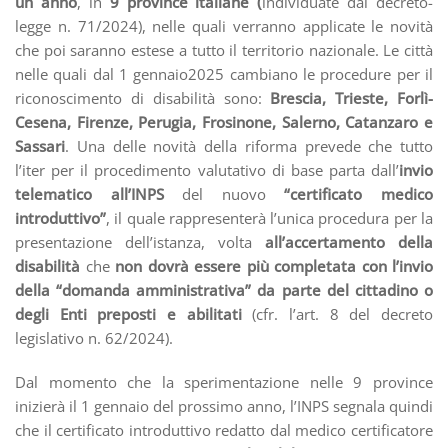
un anno
, in
9 province italiane (
individuate dal decreto-
legge n. 71/2024), nelle quali verranno applicate le novità
che poi saranno estese a tutto il territorio nazionale. Le città
nelle quali dal 1 gennaio2025 cambiano le procedure per il
riconoscimento di disabilità sono:
Brescia, Trieste, Forlì-
Cesena, Firenze, Perugia, Frosinone, Salerno, Catanzaro e
Sassari
. Una delle novità della riforma prevede che tutto
l’iter per il procedimento valutativo di base parta dall’
invio
telematico all’INPS
del nuovo
“certificato medico
introduttivo”
, il quale rappresenterà l’unica procedura per la
presentazione dell’istanza, volta
all’accertamento della
disabilità
che
non dovrà essere più completata con l’invio
della “domanda amministrativa” da parte del cittadino o
degli Enti preposti e abilitati
(cfr. l’art. 8 del decreto
legislativo n. 62/2024).
Dal momento che la sperimentazione nelle 9 province
inizierà il 1 gennaio del prossimo anno, l’INPS segnala quindi
che il certificato introduttivo redatto dal medico certificatore