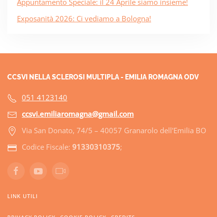
Appuntamento Speciale: il 24 Aprile siamo insieme!
Exposanità 2026: Ci vediamo a Bologna!
CCSVI NELLA SCLEROSI MULTIPLA - EMILIA ROMAGNA ODV
051 4123140
ccsvi.emiliaromagna@gmail.com
Via San Donato, 74/5 – 40057 Granarolo dell'Emilia BO
Codice Fiscale:
91330310375
;
LINK UTILI