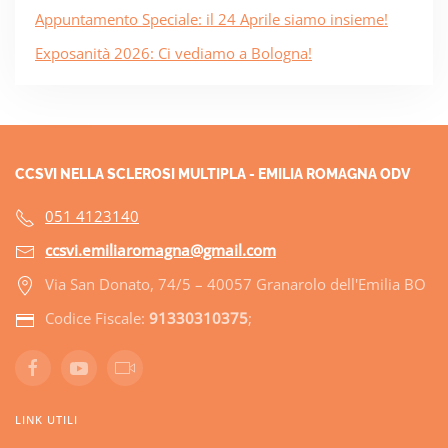
Appuntamento Speciale: il 24 Aprile siamo insieme!
Exposanità 2026: Ci vediamo a Bologna!
CCSVI NELLA SCLEROSI MULTIPLA - EMILIA ROMAGNA ODV
051 4123140
ccsvi.emiliaromagna@gmail.com
Via San Donato, 74/5 – 40057 Granarolo dell'Emilia BO
Codice Fiscale:
91330310375
;
LINK UTILI