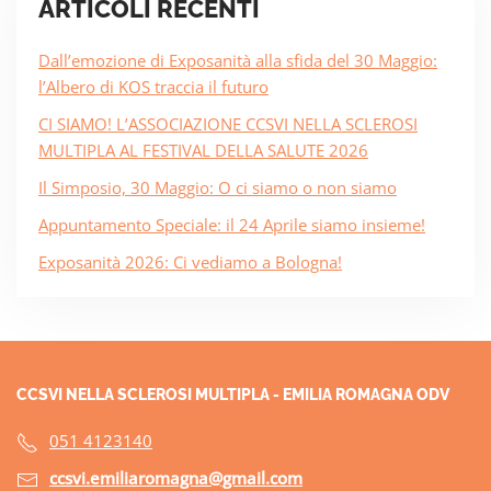
ARTICOLI RECENTI
Dall’emozione di Exposanità alla sfida del 30 Maggio:
l’Albero di KOS traccia il futuro
CI SIAMO! L’ASSOCIAZIONE CCSVI NELLA SCLEROSI
MULTIPLA AL FESTIVAL DELLA SALUTE 2026
Il Simposio, 30 Maggio: O ci siamo o non siamo
Appuntamento Speciale: il 24 Aprile siamo insieme!
Exposanità 2026: Ci vediamo a Bologna!
CCSVI NELLA SCLEROSI MULTIPLA - EMILIA ROMAGNA ODV
051 4123140
ccsvi.emiliaromagna@gmail.com