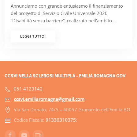
Annunciamo con grande entusiasmo il finanziamento
del progetto di Servizio Civile Universale 2020
“Disabilità senza barriere”, realizzato nell’ambito…
LEGGI TUTTO!
CCSVI NELLA SCLEROSI MULTIPLA - EMILIA ROMAGNA ODV
051 4123140
ccsvi.emiliaromagna@gmail.com
Via San Donato, 74/5 – 40057 Granarolo dell'Emilia BO
Codice Fiscale:
91330310375
;